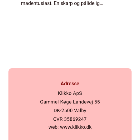
madentusiast. En skarp og pålidelig
køkkenkniv gør arbejdet i køkkenet nemmere
og me...
Adresse
web:
www.klikko.dk