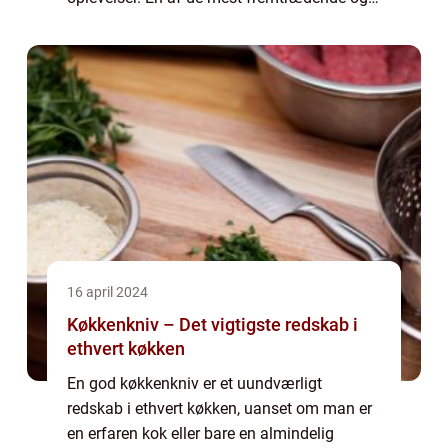
elskede måltidsformer, der nydes af både
indbyggere og besøgende, er brunch. Et
måltid, d...
16 april 2024
Køkkenkniv – Det vigtigste redskab i
ethvert køkken
En god køkkenkniv er et uundværligt
redskab i ethvert køkken, uanset om man er
en erfaren kok eller bare en almindelig