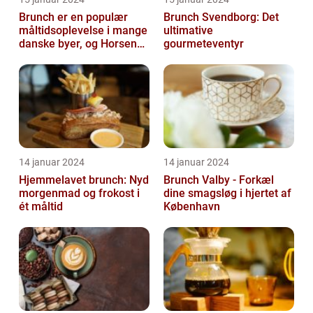
Brunch er en populær
Brunch Svendborg: Det
måltidsoplevelse i mange
ultimative
danske byer, og Horsens
gourmeteventyr
er ingen undtagelse
14 januar 2024
14 januar 2024
Hjemmelavet brunch: Nyd
Brunch Valby - Forkæl
morgenmad og frokost i
dine smagsløg i hjertet af
ét måltid
København