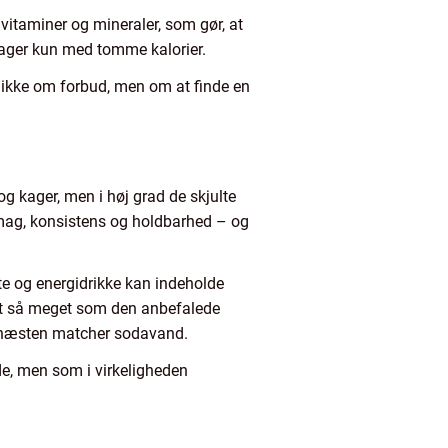
 vitaminer og mineraler, som gør, at
drager kun med tomme kalorier.
er ikke om forbud, men om at finde en
og kager, men i høj grad de skjulte
smag, konsistens og holdbarhed – og
te og energidrikke kan indeholde
lt så meget som den anbefalede
r næsten matcher sodavand.
e, men som i virkeligheden