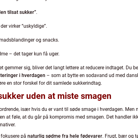
en tilsat sukker”
.
der virker “uskyldige”.
nmadsblandinger og snacks.
e – det tager kun få uger.
t gemmer sig, bliver det langt lettere at reducere indtaget. Du b
teringer i hverdagen
– som at bytte en sodavand ud med danskv
øre en stor forskel for dit samlede sukkerindtag.
sukker uden at miste smagen
ordrende, især hvis du er vant til søde smage i hverdagen. Men 
uden at føle, at du går på kompromis med smagen. Det handler i
nativer.
t fokusere på
naturlig sødme fra hele fødevarer
. Frugt, bær og t