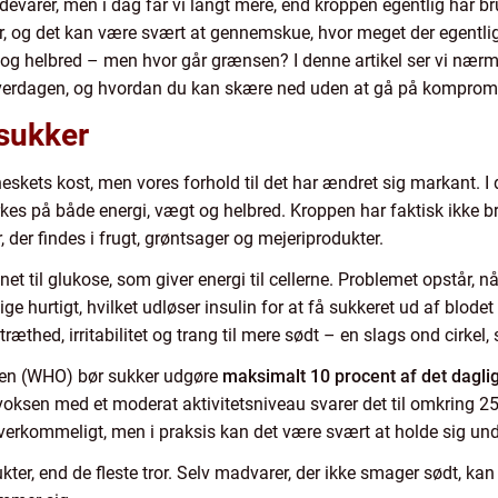
evarer, men i dag får vi langt mere, end kroppen egentlig har brug 
, og det kan være svært at gennemskue, hvor meget der egentlig 
 og helbred – men hvor går grænsen? I denne artikel ser vi nær
i hverdagen, og hvordan du kan skære ned uden at gå på kompro
 sukker
eskets kost, men vores forhold til det har ændret sig markant. I 
es på både energi, vægt og helbred. Kroppen har faktisk ikke bru
, der findes i frugt, grøntsager og mejeriprodukter.
net til glukose, som giver energi til cellerne. Problemet opstår, n
ge hurtigt, hvilket udløser insulin for at få sukkeret ud af blodet 
ræthed, irritabilitet og trang til mere sødt – en slags ond cirke
nen (WHO) bør sukker udgøre
maksimalt 10 procent af det dagli
oksen med et moderat aktivitetsniveau svarer det til omkring 25
overkommeligt, men i praksis kan det være svært at holde sig un
dukter, end de fleste tror. Selv madvarer, der ikke smager sødt, ka