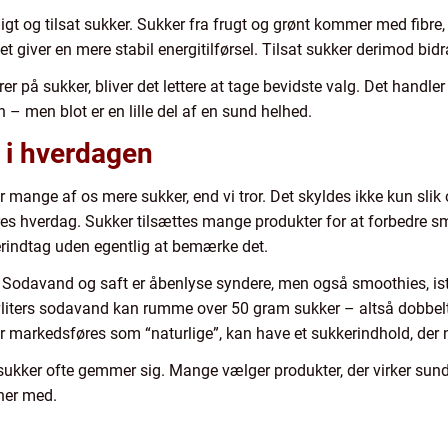
igt og tilsat sukker. Sukker fra frugt og grønt kommer med fibre,
 giver en mere stabil energitilførsel. Tilsat sukker derimod bi
er på sukker, bliver det lettere at tage bevidste valg. Det handl
n – men blot er en lille del af en sund helhed.
 i hverdagen
år mange af os mere sukker, end vi tror. Det skyldes ikke kun slik 
ores hverdag. Sukker tilsættes mange produkter for at forbedre 
kerindtag uden egentlig at bemærke det.
. Sodavand og saft er åbenlyse syndere, men også smoothies, is
vliters sodavand kan rumme over 50 gram sukker – altså dobbe
er markedsføres som “naturlige”, kan have et sukkerindhold, de
ukker ofte gemmer sig. Mange vælger produkter, der virker sund
ner med.