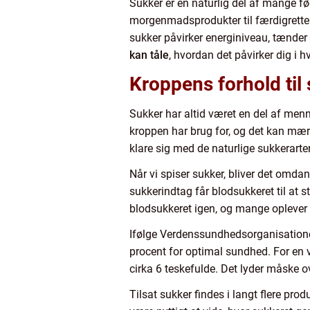
Sukker er en naturlig del af mange fød
morgenmadsprodukter til færdigretter
sukker påvirker energiniveau, tænder
kan tåle
, hvordan det påvirker dig 
Kroppens forhold til
Sukker har altid været en del af menn
kroppen har brug for, og det kan mærk
klare sig med de naturlige sukkerarter
Når vi spiser sukker, bliver det omdan
sukkerindtag får blodsukkeret til at sti
blodsukkeret igen, og mange oplever t
Ifølge Verdenssundhedsorganisatio
procent for optimal sundhed. For en v
cirka 6 teskefulde. Det lyder måske 
Tilsat sukker findes i langt flere pro