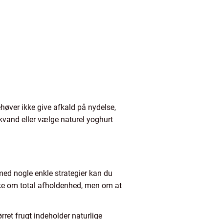
ehøver ikke give afkald på nydelse,
and eller vælge naturel yoghurt
med nogle enkle strategier kan du
kke om total afholdenhed, men om at
ørret frugt indeholder naturlige