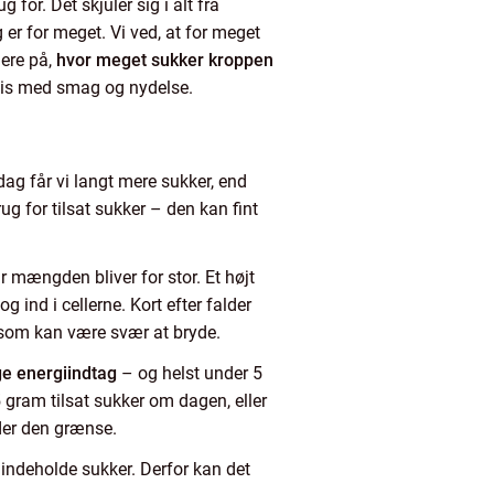
for. Det skjuler sig i alt fra
er for meget. Vi ved, at for meget
mere på,
hvor meget sukker kroppen
mis med smag og nydelse.
dag får vi langt mere sukker, end
g for tilsat sukker – den kan fint
år mængden bliver for stor. Et højt
og ind i cellerne. Kort efter falder
l, som kan være svær at bryde.
ge energiindtag
– og helst under 5
 gram tilsat sukker om dagen, eller
der den grænse.
n indeholde sukker. Derfor kan det