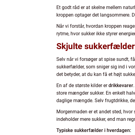
Et godt råd er at skelne mellem naturl
kroppen optager det langsommere. Det
Når vi forstår, hvordan kroppen reager
rytme, hvor sukker ikke styrer energie
Skjulte sukkerfælder
Selv når vi forsøger at spise sundt, f
sukkerfælder, som sniger sig ind i v
det betyder, at du kan få et højt suk
En af de største kilder er
drikkevarer
store mængder sukker. En enkelt hal
daglige mængde. Selv frugtdrikke, d
Morgenmaden er et andet sted, hvor s
indeholder mere sukker, end man reg
Typiske sukkerfælder i hverdagen: