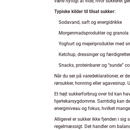
være nyttigt at vide, hvor sukkeret g
Typiske kilder til tilsat sukker:
Sodavand, saft og energidrikke
Morgenmadsprodukter og granola
Yoghurt og mejeriprodukter med 
Ketchup, dressinger og færdigrette
Snacks, proteinbarer og “sunde” co
Når du ser på varedeklarationer, er d
rørsukker, honning eller agavesirup.
Et højt sukkerforbrug over tid kan ha
hjertekarsygdomme. Samtidig kan det p
energiniveau og fokus, hvilket ma
Alligevel er sukker ikke fjenden i si
regelmæssigt. Det handler om balan