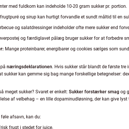
nter med fuldkorn kan indeholde 10-20 gram sukker pr. portion.
 frugtpuré og sirup kan hurtigt forvandle et sundt måltid til en 
becue og salatdressinger indeholder ofte mere sukker end forve
everpostej og færdiglavet pålæg bruger sukker for at forbedre 
r:
Mange proteinbarer, energibarer og cookies sælges som sund
e på
næringsdeklarationen
. Hvis sukker står blandt de første tre 
at sukker kan gemme sig bag mange forskellige betegnelser: dextr
så meget sukker? Svaret er enkelt:
Sukker forstærker smag
og g
lse af velbehag – en lille dopaminudløsning, der kan give lyst til
.
føle afsavn, kan du:
risk frugt i stedet for juice.