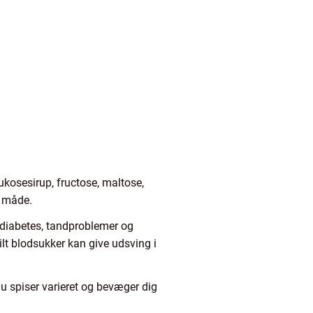
ukosesirup, fructose, maltose,
e måde.
2-diabetes, tandproblemer og
lt blodsukker kan give udsving i
du spiser varieret og bevæger dig