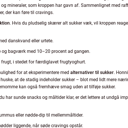
er og mineraler, som kroppen har gavn af. Sammenlignet med raffi
, der kan føre til cravings.
ktion
. Hvis du pludselig skærer alt sukker væk, vil kroppen rea
ed danskvand eller urtete.
te og bagværk med 10–20 procent ad gangen.
frugt, i stedet for færdiglavet frugtyoghurt.
ulighed for at eksperimentere med
alternativer til sukker
. Honn
t huske, at de stadig indeholder sukker – blot med lidt mere næ
rdemomme kan også fremhæve smag uden at tilføje sukker.
 du har sunde snacks og måltider klar, er det lettere at undgå imp
mmus eller nødde-dip til mellemmåltider.
 nødder liggende, når søde cravings opstår.