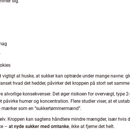
emmer sig.
smag
r
okies
et vigtigt at huske, at sukker kan optræde under mange navne: gl
 Uanset hvad det hedder, påvirker det kroppen på stort set samm
ve alvorlige konsekvenser. Det øger risikoen for overvægt, type 
åvirke humør og koncentration. Flere studier viser, at et ustabi
nge mærker som en “sukkertømmermænd”.
g selv. Kroppen kan sagtens håndtere mindre mængder, især hvis 
ce –
at nyde sukker med omtanke
, ikke at fjerne det helt.