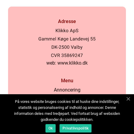
Adresse
web:
www.klikko.dk
Menu
Annoncering
Om os
På vores website bruges cookies til at huske dine indstillinger,
Cookies
statistik og personalisering af indhold og annoncer. Denne
information deles med tredjepart. Ved fortsat brug af websiden
Kontakt os
godkender du cookiepolitikken.
Sitemap
Ok
Privatlivspolitik