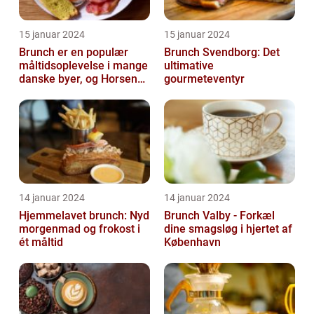
15 januar 2024
15 januar 2024
Brunch er en populær
Brunch Svendborg: Det
måltidsoplevelse i mange
ultimative
danske byer, og Horsens
gourmeteventyr
er ingen undtagelse
14 januar 2024
14 januar 2024
Hjemmelavet brunch: Nyd
Brunch Valby - Forkæl
morgenmad og frokost i
dine smagsløg i hjertet af
ét måltid
København