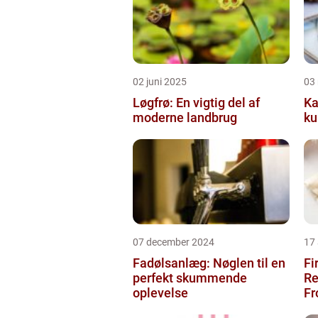
02 juni 2025
03
Løgfrø: En vigtig del af
Ka
moderne landbrug
ku
07 december 2024
17
Fadølsanlæg: Nøglen til en
Fi
perfekt skummende
Re
oplevelse
Fr