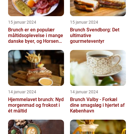
15 januar 2024
15 januar 2024
Brunch er en populær
Brunch Svendborg: Det
måltidsoplevelse i mange
ultimative
danske byer, og Horsens
gourmeteventyr
er ingen undtagelse
14 januar 2024
14 januar 2024
Hjemmelavet brunch: Nyd
Brunch Valby - Forkæl
morgenmad og frokost i
dine smagsløg i hjertet af
ét måltid
København