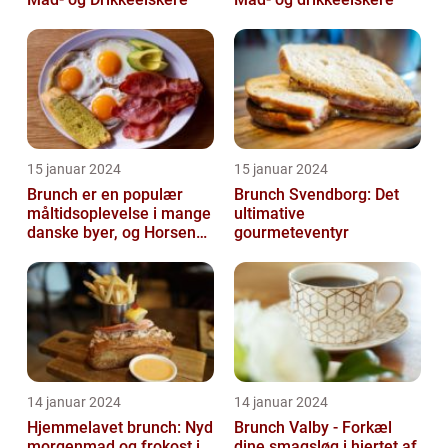
15 januar 2024
15 januar 2024
Brunch er en populær
Brunch Svendborg: Det
måltidsoplevelse i mange
ultimative
danske byer, og Horsens
gourmeteventyr
er ingen undtagelse
14 januar 2024
14 januar 2024
Hjemmelavet brunch: Nyd
Brunch Valby - Forkæl
morgenmad og frokost i
dine smagsløg i hjertet af