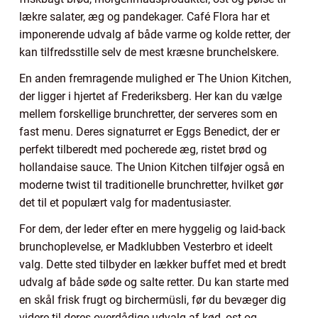
lækre salater, æg og pandekager. Café Flora har et
imponerende udvalg af både varme og kolde retter, der
kan tilfredsstille selv de mest kræsne brunchelskere.
En anden fremragende mulighed er The Union Kitchen,
der ligger i hjertet af Frederiksberg. Her kan du vælge
mellem forskellige brunchretter, der serveres som en
fast menu. Deres signaturret er Eggs Benedict, der er
perfekt tilberedt med pocherede æg, ristet brød og
hollandaise sauce. The Union Kitchen tilføjer også en
moderne twist til traditionelle brunchretter, hvilket gør
det til et populært valg for madentusiaster.
For dem, der leder efter en mere hyggelig og laid-back
brunchoplevelse, er Madklubben Vesterbro et ideelt
valg. Dette sted tilbyder en lækker buffet med et bredt
udvalg af både søde og salte retter. Du kan starte med
en skål frisk frugt og birchermüsli, før du bevæger dig
videre til deres overdådige udvalg af kød, ost og