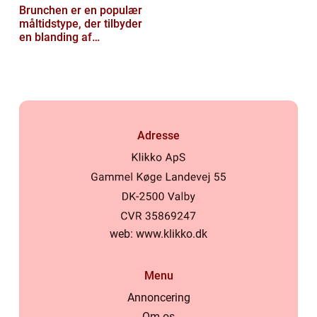
Brunchen er en populær
måltidstype, der tilbyder
en blanding af
morgenmad og frokost og
er kendt for...
Adresse
web:
www.klikko.dk
Menu
Annoncering
Om os