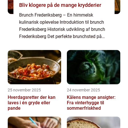
Bliv klogere på de mange krydderier
Brunch Frederiksberg – En himmelsk
kulinarisk oplevelse Introduktion til brunch
Frederiksberg Historisk udvikling af brunch
Frederiksberg Det perfekte brunchsted på
Frederiksberg Brunch på Frederiksberg er
blevet en populær tradition for mad- o...
25 november 2025
24 november 2025
Hverdagsretter der kan
Kålens mange ansigter:
laves i én gryde eller
Fra vinterhygge til
pande
sommerfriskhed