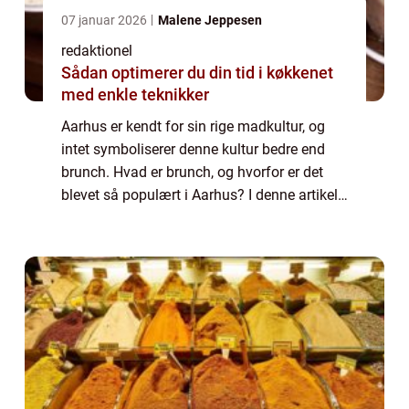
07 januar 2026
Malene Jeppesen
redaktionel
Sådan optimerer du din tid i køkkenet
med enkle teknikker
Aarhus er kendt for sin rige madkultur, og
intet symboliserer denne kultur bedre end
brunch. Hvad er brunch, og hvorfor er det
blevet så populært i Aarhus? I denne artikel
vil vi præsentere og udforske brunchscenen i
Aarhus – hvad der gør den u...