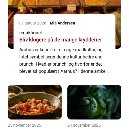
07 januar 2026
Mia Andersen
redaktionel
Bliv klogere på de mange krydderier
Aarhus er kendt for sin rige madkultur, og
intet symboliserer denne kultur bedre end
brunch. Hvad er brunch, og hvorfor er det
blevet så populært i Aarhus? I denne artikel
vil vi præsentere og udforske brunchscenen i
Aarhus – hvad der gør den u...
25 november 2025
24 november 2025