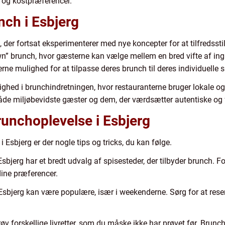
 og kostpræferencer.
nch i Esbjerg
 der fortsat eksperimenterer med nye koncepter for at tilfredss
r-own” brunch, hvor gæsterne kan vælge mellem en bred vifte af 
erne mulighed for at tilpasse deres brunch til deres individuelle
ghed i brunchindretningen, hvor restauranterne bruger lokale og
 både miljøbevidste gæster og dem, der værdsætter autentiske og f
brunchoplevelse i Esbjerg
 Esbjerg er der nogle tips og tricks, du kan følge.
Esbjerg har et bredt udvalg af spisesteder, der tilbyder brunch. 
 dine præferencer.
 Esbjerg kan være populære, især i weekenderne. Sørg for at reser
 forskellige livretter, som du måske ikke har prøvet før. Brunch 