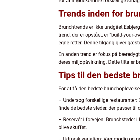
for at imødekomme forskellige smag
Trends inden for bru
Brunchtrends er ikke undgået Esbjerg,
trend, der er opstået, er “build-you
egne retter. Denne tilgang giver gæst
En anden trend er fokus på bæredygti
deres miljøpåvirkning. Dette tiltaler
Tips til den bedste 
For at få den bedste brunchoplevelse i
– Undersøg forskellige restauranter: 
finde de bedste steder, der passer til
– Reservér i forvejen: Brunchsteder i
blive skuffet.
– Udforsk variation: Vær modig og prøv