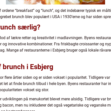
ordene “breakfast” og “lunch”, og det indebærer typisk en mål
ebet brunch blev populært i USA i 1930’erne og har siden spredt
runch særlig?
lod af lækre retter og kreativitet i madlavningen. Byens restaura
er og innovative kombinationer. Fra friskbagte croissanter og 
ag. Mange af restauranterne i Esbjerg bruger også lokale råvarer, 
f brunch i Esbjerg
or flere årtier siden og er siden vokset i popularitet. Tidligere v
t let at finde brunch tilbud i hele byen. Byens restauranter har in
populariteten vokset sig stor.
er udviklingen på menukortet blevet mere alsidig. Tidligere var 
og bacon, men nu inkluderer det også vegetariske og veganske mul