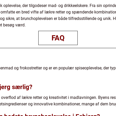
isk oplevelse, der tilgodeser mad- og drikkeelskere. Fra sin opr
 at omfatte en bred vifte af lækre retter og spændende kombinati
og sikre, at brunchoplevelsen er både tilfredsstillende og unik. H
et besøg værd.
FAQ
mad og frokostretter og er en populær spiseoplevelse, der typis
jerg særlig?
n overflod af lækre retter og kreativitet i madlavningen. Byens re
itetsingredienser og innovative kombinationer, mange af dem bru