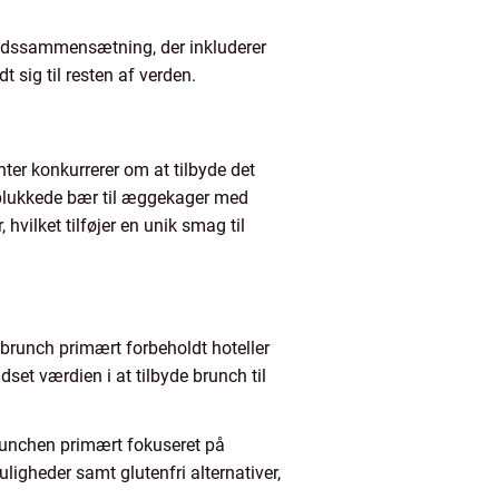
tidssammensætning, der inkluderer
 sig til resten af verden.
nter konkurrerer om at tilbyde det
nyplukkede bær til æggekager med
hvilket tilføjer en unik smag til
ar brunch primært forbeholdt hoteller
dset værdien i at tilbyde brunch til
brunchen primært fokuseret på
igheder samt glutenfri alternativer,