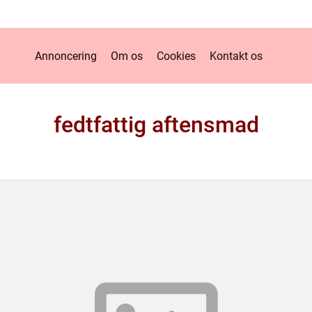
Annoncering
Om os
Cookies
Kontakt os
fedtfattig aftensmad