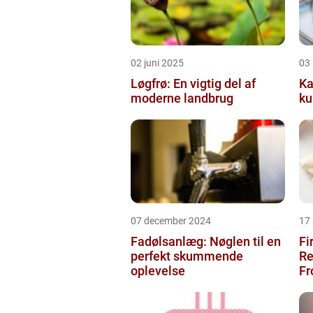
02 juni 2025
03
Løgfrø: En vigtig del af
Ka
moderne landbrug
ku
07 december 2024
17
Fadølsanlæg: Nøglen til en
Fi
perfekt skummende
Re
oplevelse
Fr