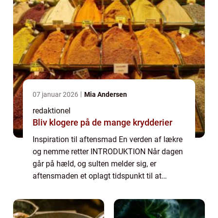
07 januar 2026
Mia Andersen
redaktionel
Bliv klogere på de mange krydderier
Inspiration til aftensmad En verden af lækre
og nemme retter INTRODUKTION Når dagen
går på hæld, og sulten melder sig, er
aftensmaden et oplagt tidspunkt til at
udforske nye smagsoplevelser og
tilfredsstille trangen til lækker mad. I denne
artikel vi...