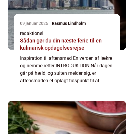
09 januar 2026
Rasmus Lindholm
redaktionel
Sådan gør du din næste ferie til en
kulinarisk opdagelsesrejse
Inspiration til aftensmad En verden af lækre
og nemme retter INTRODUKTION Når dagen
går på hæld, og sulten melder sig, er
aftensmaden et oplagt tidspunkt til at
udforske nye smagsoplevelser og
tilfredsstille trangen til lækker mad. I denne
artikel vi...