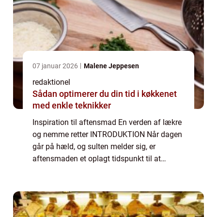
07 januar 2026
Malene Jeppesen
redaktionel
Sådan optimerer du din tid i køkkenet
med enkle teknikker
Inspiration til aftensmad En verden af lækre
og nemme retter INTRODUKTION Når dagen
går på hæld, og sulten melder sig, er
aftensmaden et oplagt tidspunkt til at
udforske nye smagsoplevelser og
tilfredsstille trangen til lækker mad. I denne
artikel vi...