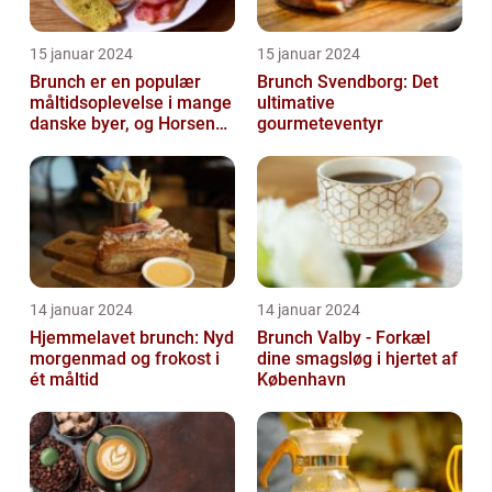
15 januar 2024
15 januar 2024
Brunch er en populær
Brunch Svendborg: Det
måltidsoplevelse i mange
ultimative
danske byer, og Horsens
gourmeteventyr
er ingen undtagelse
14 januar 2024
14 januar 2024
Hjemmelavet brunch: Nyd
Brunch Valby - Forkæl
morgenmad og frokost i
dine smagsløg i hjertet af
ét måltid
København