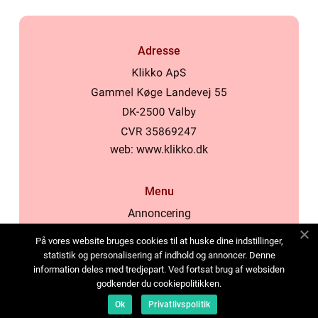
Adresse
web:
www.klikko.dk
Menu
Annoncering
Om os
På vores website bruges cookies til at huske dine indstillinger,
Cookies
statistik og personalisering af indhold og annoncer. Denne
information deles med tredjepart. Ved fortsat brug af websiden
Kontakt os
godkender du cookiepolitikken.
Sitemap
Ok
Privatlivspolitik