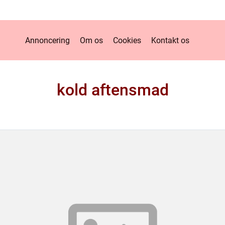
Annoncering
Om os
Cookies
Kontakt os
kold aftensmad