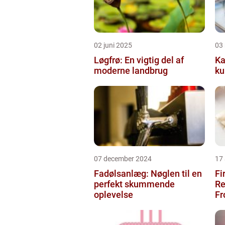
02 juni 2025
03
Løgfrø: En vigtig del af
Ka
moderne landbrug
ku
07 december 2024
17
Fadølsanlæg: Nøglen til en
Fi
perfekt skummende
Re
oplevelse
Fr