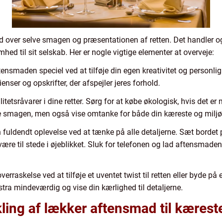
d over selve smagen og præsentationen af retten. Det handler 
d til sit selskab. Her er nogle vigtige elementer at overveje:
tensmaden speciel ved at tilføje din egen kreativitet og personlig
ser og opskrifter, der afspejler jeres forhold.
litetsråvarer i dine retter. Sørg for at købe økologisk, hvis det er
dre smagen, men også vise omtanke for både din kæreste og miljø
n fuldendt oplevelse ved at tænke på alle detaljerne. Sæt bordet
re til stede i øjeblikket. Sluk for telefonen og lad aftensmaden
rraskelse ved at tilføje et uventet twist til retten eller byde på 
tra mindeværdig og vise din kærlighed til detaljerne.
kling af lækker aftensmad til kærest