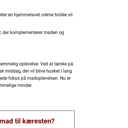
ller en hjemmelavet crème brûlée vil
ter, der komplementerer maden og
glemmelig oplevelse. Ved at tænke på
k middag, der vil blive husket i lang
øgede fokus på madoplevelsen. Nu er
emmelige minder.
smad til kæresten?