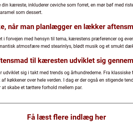
re din kæreste, inkluderer ceviche som forret, en mør bøf med ris
aramel som dessert.
ske, når man planlægger en lækker aftensm
et i forvejen med hensyn til tema, kærestens præferencer og eventu
omantisk atmosfære med stearinlys, blødt musik og et smukt dæk
tensmad til kæresten udviklet sig gennem
udviklet sig i takt med trends og århundrederne. Fra klassiske f
af køkkener over hele verden. I dag er der også en stigende tend
 at skabe et tættere forhold mellem par.
Få læst flere indlæg her