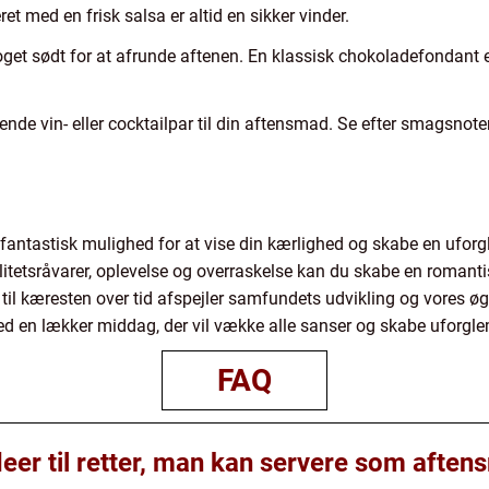
eret med en frisk salsa er altid en sikker vinder.
oget sødt for at afrunde aftenen. En klassisk chokoladefondant e
sende vin- eller cocktailpar til din aftensmad. Se efter smagsno
fantastisk mulighed for at vise din kærlighed og skabe en ufor
litetsråvarer, oplevelse og overraskelse kan du skabe en romantis
 til kæresten over tid afspejler samfundets udvikling og vores 
med en lækker middag, der vil vække alle sanser og skabe uforgl
FAQ
eer til retter, man kan servere som aften