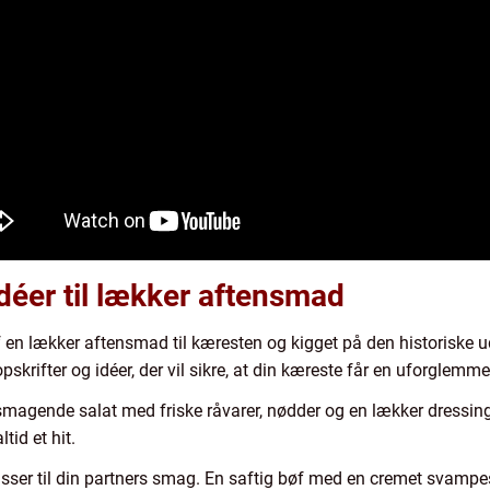
idéer til lækker aftensmad
 en lækker aftensmad til kæresten og kigget på den historiske udvik
 opskrifter og idéer, der vil sikre, at din kæreste får en uforglemme
smagende salat med friske råvarer, nødder og en lækker dressing
tid et hit.
asser til din partners smag. En saftig bøf med en cremet svampes