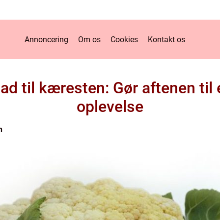
Annoncering
Om os
Cookies
Kontakt os
d til kæresten: Gør aftenen til
oplevelse
n