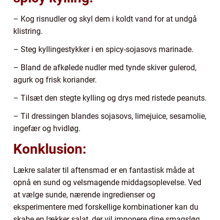
– Kog risnudler og skyl dem i koldt vand for at undgå
klistring.
– Steg kyllingestykker i en spicy-sojasovs marinade.
– Bland de afkølede nudler med tynde skiver gulerod,
agurk og frisk koriander.
– Tilsæt den stegte kylling og drys med ristede peanuts.
– Til dressingen blandes sojasovs, limejuice, sesamolie,
ingefær og hvidløg.
Konklusion:
Lækre salater til aftensmad er en fantastisk måde at
opnå en sund og velsmagende middagsoplevelse. Ved
at vælge sunde, nærende ingredienser og
eksperimentere med forskellige kombinationer kan du
skabe en lækker salat, der vil imponere dine smagsløg