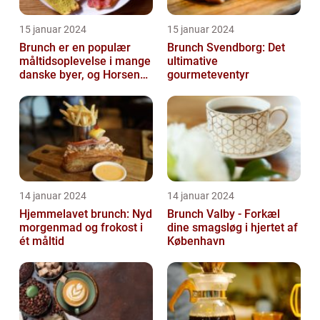
15 januar 2024
15 januar 2024
Brunch er en populær
Brunch Svendborg: Det
måltidsoplevelse i mange
ultimative
danske byer, og Horsens
gourmeteventyr
er ingen undtagelse
14 januar 2024
14 januar 2024
Hjemmelavet brunch: Nyd
Brunch Valby - Forkæl
morgenmad og frokost i
dine smagsløg i hjertet af
ét måltid
København