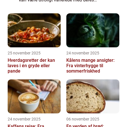
kombination af friske grøntsager,
proteinkilder, saucer og toppings. Denne
artike...
25 november 2025
24 november 2025
Hverdagsretter der kan
Kålens mange ansigter:
laves i én gryde eller
Fra vinterhygge til
pande
sommerfriskhed
24 november 2025
06 november 2025
Kaffens rejse: Fra
En verden af brød: