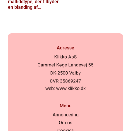
måltidstype, der tilbyder
en blanding af
morgenmad og frokost og
er kendt for...
Adresse
web:
www.klikko.dk
Menu
Annoncering
Om os
Cookies