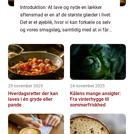
Introduktion: At lave og nyde en lækker
aftensmad er en af de største glæder i livet.
Det er et øjeblik, hvor vi kan forkæle os selv
og vores smagsløg, samtidig med at vi får
de essentielle næringsstoffer, vores krop har
brug for. Uanset om du er en ...
25 november 2025
24 november 2025
Hverdagsretter der kan
Kålens mange ansigter:
laves i én gryde eller
Fra vinterhygge til
pande
sommerfriskhed