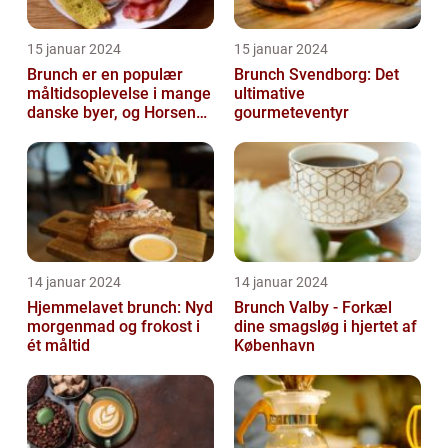
15 januar 2024
15 januar 2024
Brunch er en populær
Brunch Svendborg: Det
måltidsoplevelse i mange
ultimative
danske byer, og Horsens
gourmeteventyr
er ingen undtagelse
14 januar 2024
14 januar 2024
Hjemmelavet brunch: Nyd
Brunch Valby - Forkæl
morgenmad og frokost i
dine smagsløg i hjertet af
ét måltid
København