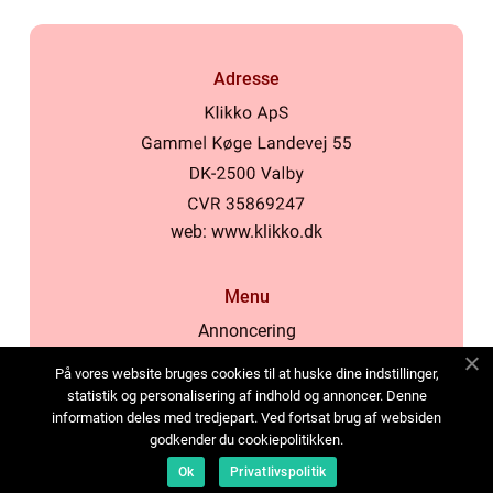
Adresse
web:
www.klikko.dk
Menu
Annoncering
Om os
På vores website bruges cookies til at huske dine indstillinger,
Cookies
statistik og personalisering af indhold og annoncer. Denne
information deles med tredjepart. Ved fortsat brug af websiden
Kontakt os
godkender du cookiepolitikken.
Sitemap
Ok
Privatlivspolitik