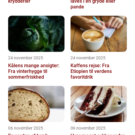
krydderier
laves i én gryde eller
pande
24 november 2025
24 november 2025
Kålens mange ansigter:
Kaffens rejse: Fra
Fra vinterhygge til
Etiopien til verdens
sommerfriskhed
favoritdrik
06 november 2025
06 november 2025