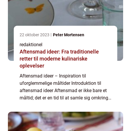
22 oktober 2023
Peter Mortensen
redaktionel
Aftensmad ideer: Fra traditionelle
retter til moderne kulinariske
oplevelser
Aftensmad ideer – Inspiration til
uforglemmelige måltider Introduktion til
aftensmad ideer Aftensmad er ikke bare et
måltid; det er en tid til at samle sig omkring
bordet og nyde tid sammen med familie og
venner. Og hvad er bedre end at imponer...